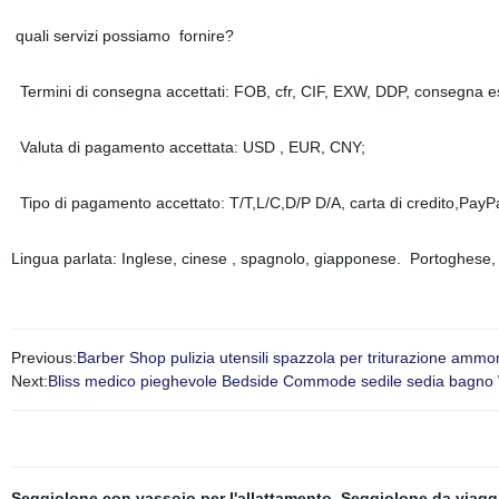
quali servizi possiamo fornire?
Termini di consegna accettati: FOB, cfr, CIF, EXW, DDP, consegna e
Valuta di pagamento accettata: USD , EUR, CNY;
Tipo di pagamento accettato: T/T,L/C,D/P D/A, carta di credito,PayP
Lingua parlata: Inglese, cinese , spagnolo, giapponese. Portoghese, 
Previous:
Barber Shop pulizia utensili spazzola per triturazione ammor
Next:
Bliss medico pieghevole Bedside Commode sedile sedia bagno 
Seggiolone con vassoio per l'allattamento
,
Seggiolone da viaggi