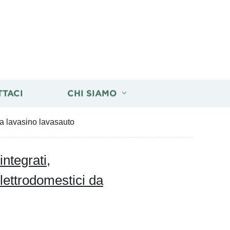
TTACI
CHI SIAMO
na lavasino lavasauto
integrati,
ettrodomestici da