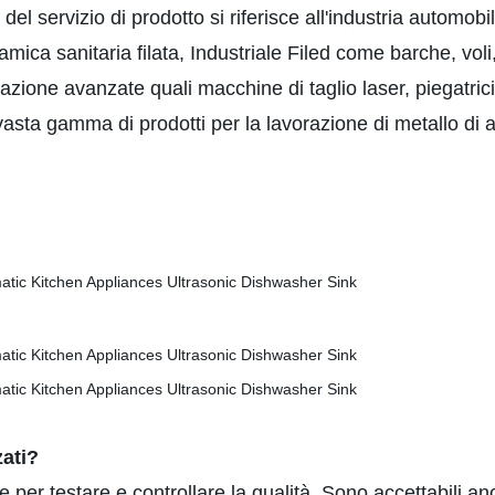
l servizio di prodotto si riferisce all'industria automobil
mica sanitaria filata, Industriale Filed come barche, voli, 
zione avanzate quali macchine di taglio laser, piegatrici, 
asta gamma di prodotti per la lavorazione di metallo di al
zati?
 per testare e controllare la qualità. Sono accettabili a