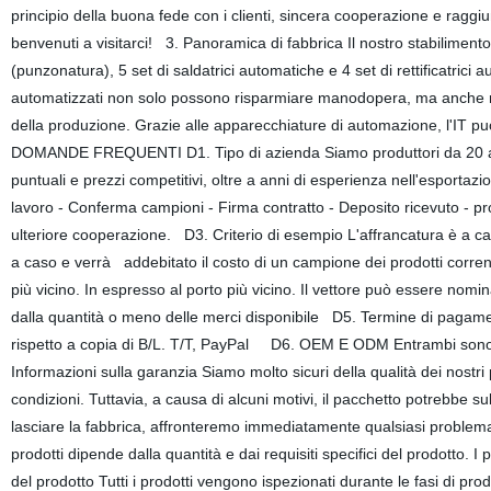
principio della buona fede con i clienti, sincera cooperazione e raggiung
benvenuti a visitarci! 3. Panoramica di fabbrica Il nostro stabilimento
(punzonatura), 5 set di saldatrici automatiche e 4 set di rettificatrici
automatizzati non solo possono risparmiare manodopera, ma anche ridur
della produzione. Grazie alle apparecchiature di automazione, l'IT pu
DOMANDE FREQUENTI D1. Tipo di azienda Siamo produttori da 20 anni, 
puntuali e prezzi competitivi, oltre a anni di esperienza nell'esportaz
lavoro - Conferma campioni - Firma contratto - Deposito ricevuto - p
ulteriore cooperazione. D3. Criterio di esempio L'affrancatura è a car
a caso e verrà addebitato il costo di un campione dei prodotti corrent
più vicino. In espresso al porto più vicino. Il vettore può essere nomi
dalla quantità o meno delle merci disponibile D5. Termine di paga
rispetto a copia di B/L. T/T, PayPal D6. OEM E ODM Entrambi sono Be
Informazioni sulla garanzia Siamo molto sicuri della qualità dei nostri 
condizioni. Tuttavia, a causa di alcuni motivi, il pacchetto potrebbe s
lasciare la fabbrica, affronteremo immediatamente qualsiasi proble
prodotti dipende dalla quantità e dai requisiti specifici del prodotto.
del prodotto Tutti i prodotti vengono ispezionati durante le fasi di pr