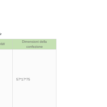
Dimensioni della
NW
confezione
57*17*75