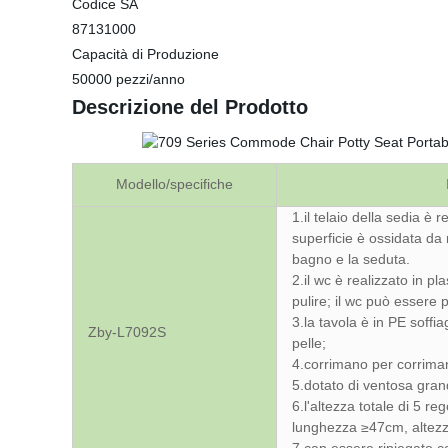
Codice SA
87131000
Capacità di Produzione
50000 pezzi/anno
Descrizione del Prodotto
Modello/specifiche
1.il telaio della sedia è 
superficie è ossidata da 
bagno e la seduta.
2.il wc è realizzato in p
pulire; il wc può essere
3.la tavola è in PE soffi
Zby-L7092S
pelle;
4.corrimano per corrimano
5.dotato di ventosa gran
6.l'altezza totale di 5 r
lunghezza ≥47cm, altez