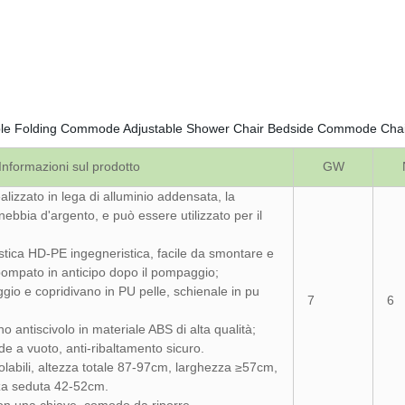
Informazioni sul prodotto
GW
realizzato in lega di alluminio addensata, la
nebbia d'argento, e può essere utilizzato per il
lastica HD-PE ingegneristica, facile da smontare e
 pompato in anticipo dopo il pompaggio;
aggio e copridivano in PU pelle, schienale in pu
7
6
 antiscivolo in materiale ABS di alta qualità;
de a vuoto, anti-ribaltamento sicuro.
egolabili, altezza totale 87-97cm, larghezza ≥57cm,
za seduta 42-52cm.