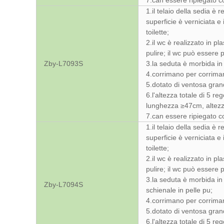
7.can essere ripiegato c
1.il telaio della sedia è 
superficie è verniciata e 
toilette;
2.il wc è realizzato in p
pulire; il wc può essere
Zby-L7093S
3.la seduta è morbida in 
4.corrimano per corrimano
5.dotato di ventosa gran
6.l'altezza totale di 5 r
lunghezza ≥47cm, altez
7.can essere ripiegato c
1.il telaio della sedia è 
superficie è verniciata e 
toilette;
2.il wc è realizzato in p
pulire; il wc può essere
3.la seduta è morbida in 
Zby-L7094S
schienale in pelle pu;
4.corrimano per corrimano
5.dotato di ventosa gran
6.l'altezza totale di 5 r