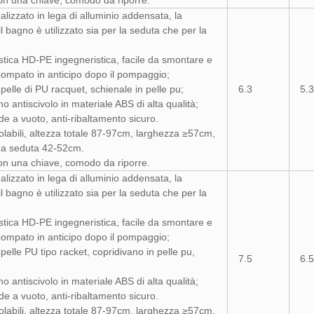
on una chiave, comodo da riporre.
realizzato in lega di alluminio addensata, la
il bagno è utilizzato sia per la seduta che per la
lastica HD-PE ingegneristica, facile da smontare e
 pompato in anticipo dopo il pompaggio;
pelle di PU racquet, schienale in pelle pu;
6.3
5.3
 antiscivolo in materiale ABS di alta qualità;
de a vuoto, anti-ribaltamento sicuro.
egolabili, altezza totale 87-97cm, larghezza ≥57cm,
za seduta 42-52cm.
on una chiave, comodo da riporre.
realizzato in lega di alluminio addensata, la
il bagno è utilizzato sia per la seduta che per la
lastica HD-PE ingegneristica, facile da smontare e
 pompato in anticipo dopo il pompaggio;
pelle PU tipo racket, copridivano in pelle pu,
7.5
6.5
 antiscivolo in materiale ABS di alta qualità;
de a vuoto, anti-ribaltamento sicuro.
egolabili, altezza totale 87-97cm, larghezza ≥57cm,