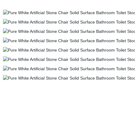
-
- vantaggio degli sgabelli da bagno KKR --
circa il material1. La polvere di alluminio è 10
ingiallimento)3. Pigment brent è "LR", che è prodotto in UK. (Meglio in solidità del colore
prendere.2.4 passi prova di qualità prima della consegna.3. I certificati GMC/UL sono dispo
test di qualità.
-- KKR Adavntages --
1) molti anni di fabbrica dal 2000, molto professionale
materiale da prendere.
3) Professional sale team offrire grande entusiasta, responsabilità, 
veramente strikly controllo di qualità sui prodotti.
6) più moderno ed elegante showroom isp
custom service.
8) consegna tempo e standard esportato pacchetto. Benvenuti a ottenere i