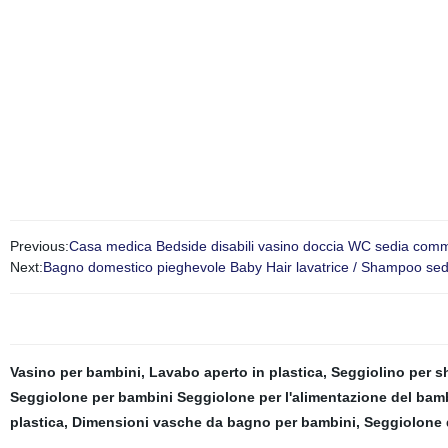
SheeWe
hanno un controllo rigoroso per ogni singolo ordine per garantire che possiamo f
spedizione4
. Controllo del caricamento dei container Perchè
sceglierci?
1. Abbiamo uno dei
esperienza esportatrice, già esportando in 107 paesi fino a 2013,11.Offering trasporto pr
campioni per riferimento.4. Ogni anno assistiamo a molte mostre, come la fiera di Canton,
avanzate.Offeringprodotti OEM di qualità superiore per il vostro acquisto unico.6. Vari col
supporto tecnico completo e servizi post-vendita tempestivi.
Previous:
Casa medica Bedside disabili vasino doccia WC sedia co
Next:
Bagno domestico pieghevole Baby Hair lavatrice / Shampoo sedia
Vasino per bambini
,
Lavabo aperto in plastica
,
Seggiolino per 
Seggiolone per bambini Seggiolone per l'alimentazione del bam
plastica
,
Dimensioni vasche da bagno per bambini
,
Seggiolone 