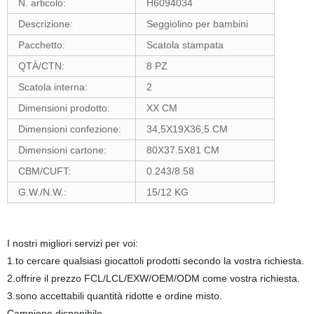
N. articolo:
H6094034
Descrizione:
Seggiolino per bambini
Pacchetto:
Scatola stampata
QTÀ/CTN:
8 PZ
Scatola interna:
2
Dimensioni prodotto:
XX CM
Dimensioni confezione:
34,5X19X36,5 CM
Dimensioni cartone:
80X37.5X81 CM
CBM/CUFT:
0.243/8.58
G.W./N.W.:
15/12 KG
I nostri migliori servizi per voi:
1.to cercare qualsiasi giocattoli prodotti secondo la vostra richiesta.
2.offrire il prezzo FCL/LCL/EXW/OEM/ODM come vostra richiesta.
3.sono accettabili quantità ridotte e ordine misto.
Campione disponibile.