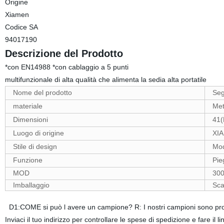
Origine
Xiamen
Codice SA
94017190
Descrizione del Prodotto
*con EN14988 *con cablaggio a 5 punti * con vassoio
multifunzionale di alta qualità che alimenta la sedia alta portatile
Nome del prodotto
Seg
materiale
Met
Dimensioni
41(
Luogo di origine
XI
Stile di design
Mo
Funzione
Pie
MOD
300
Imballaggio
Sca
D1:COME si può l avere un campione? R: I nostri campioni sono pront
Inviaci il tuo indirizzo per controllare le spese di spedizione e fare i