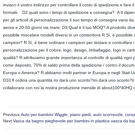
inviarci il vostro indirizzo per controllare il costo di spedizione e f
formale. D2:quali sono i tempi di spedizione e consegna? A:lt dipende
per gli articoli di personalizzazione il suo tempo di consegna varia da
aerea e 20-50 giorni via mare. D3:Qual è il tuo MOQ? A:prodotto dive
possibile miscelare modelli diversi in un contenitore R:Sì, è possibile
campioni? R:Sì, è bene ordinare i campioni per testare e controllare i
personalizzazione per il colore, logo, design, imballaggio, logo in ca
qualità? R:attribuiamo grande importanza al controllo di qualità ogni
come deposito, 70% di saldo prima della spedizione / contro il docume
Europa o America? R:abbiamo molti partner in Europa e negli Stati Uni
D10:lf ordina una quantità mi darà uno sconto?mi darà uno sconto?il 
collaborare con noi la nostra produzione mensile di about100*40HQ 
Previous:
Auto per bambini Wiggle, piano piedi, auto scorrevole, cor
Next:
Vasca da bagno pieghevole per bambini in plastica vasca da b