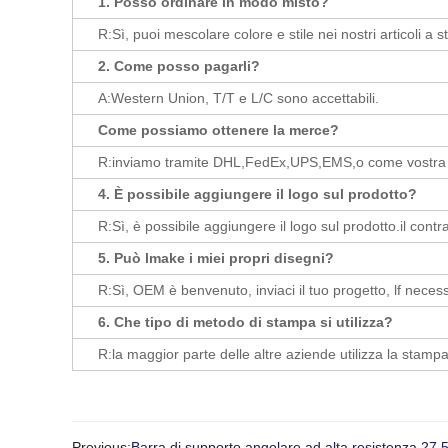
1. Posso ordinare in modo misto?
R:Sì, puoi mescolare colore e stile nei nostri articoli a s
2. Come posso pagarli?
A:Western Union, T/T e L/C sono accettabili.
Come possiamo ottenere la merce?
R:inviamo tramite DHL,FedEx,UPS,EMS,o come vostra r
4. È possibile aggiungere il logo sul prodotto?
R:Sì, è possibile aggiungere il logo sul prodotto.il contra
5. Può lmake i miei propri disegni?
R:Sì, OEM è benvenuto, inviaci il tuo progetto, lf necess
6. Che tipo di metodo di stampa si utilizza?
R:la maggior parte delle altre aziende utilizza la stamp
Previous:
Barra di supporto angolare ad alta resistenza 27.