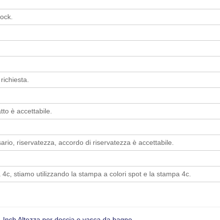
tock.
ichiesta.
tto è accettabile.
ario, riservatezza, accordo di riservatezza è accettabile.
a 4c, stiamo utilizzando la stampa a colori spot e la stampa 4c.
5-Inch Altezza per doccia e vasca da bagno