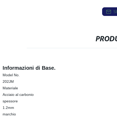
S
PRODU
Informazioni di Base.
Model No.
202JM
Materiale
Acciaio al carbonio
spessore
1.2mm
marchio