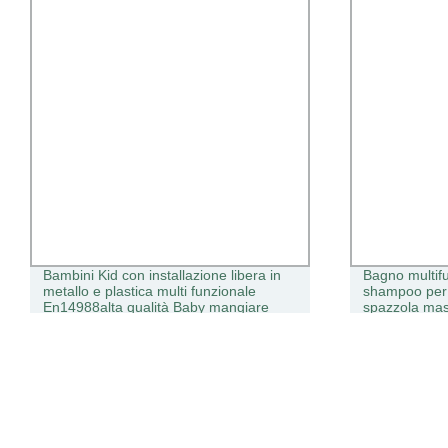
Bagno multifunzione in silicone morbido
Sgabello per 
shampoo per capelli bebè pulizia
ospedaliero, 
spazzola massaggio Spazzola per il
E comodo da
corpo del bambino