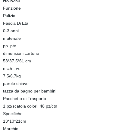
HS-B253
Funzione
Pulizia
Fascia Di Età
0-3 anni
materiale
pp+pte
dimensioni cartone
53*37.5*61 cm
n.c./n. w.
7.5/6.7kg
parole chiave
tazza da bagno per bambini
Pacchetto di Trasporto
1 pz/scatola colori, 48 pz/ctn
Specifiche
13*10*21cm
Marchio