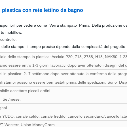
stica con rete lettino da bagno
disponibili per vedere come Verrà stampato Prima Della produzione d
rto moldflow.
controllo.
dello stampo, il tempo preciso dipende dalla complessità del progetto.
iale dello stampo in plastica: Acciaio P20, 718, 2738, H13, NAK80, 1.2
amo essere entro 1-3 giorni lavorativi dopo aver ottenuto i disegni del c
i in plastica: 2- 7 settimane dopo aver ottenuto la conferma della prog
 gli stampi possono essere ben testati prima delle spedizioni. Sono Dispo
ibile accettare piccoli ordini.
0 Set/mese.
ghai
 YUDO, canale caldo, canale freddo, cancello secondario/cancello lat
T/T Western Union MoneyGram.