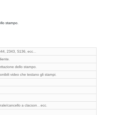
ello stampo.
344, 2343, S136, ecc...
liente.
ettazione dello stampo.
nibili video che testano gli stampi.
erale/cancello a clacson…ecc.