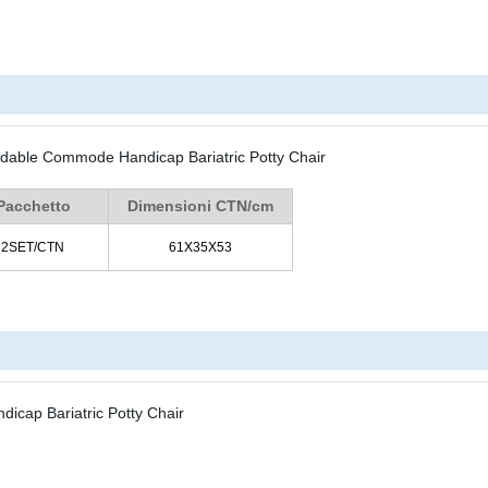
Pacchetto
Dimensioni CTN/cm
2SET/CTN
61X35X53