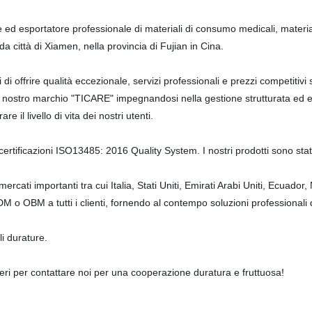
re ed esportatore professionale di materiali di consumo medicali, material
dida città di Xiamen, nella provincia di Fujian in Cina.
i di offrire qualità eccezionale, servizi professionali e prezzi competitiv
l nostro marchio "TICARE" impegnandosi nella gestione strutturata ed ef
e il livello di vita dei nostri utenti.
ertificazioni ISO13485: 2016 Quality System. I nostri prodotti sono stat
mercati importanti tra cui Italia, Stati Uniti, Emirati Arabi Uniti, Ecuador
M o OBM a tutti i clienti, fornendo al contempo soluzioni professionali
i durature.
alieri per contattare noi per una cooperazione duratura e fruttuosa!