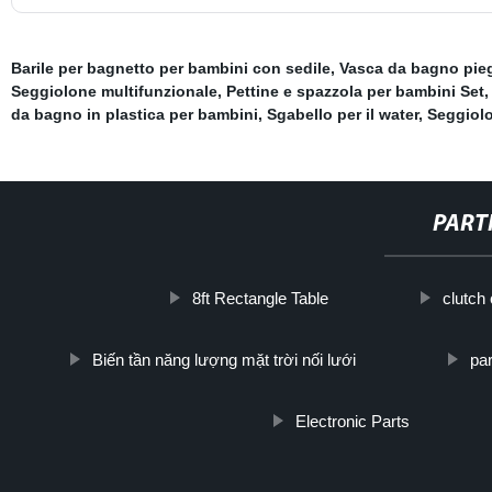
Barile per bagnetto per bambini con sedile
,
Vasca da bagno pieg
Seggiolone multifunzionale
,
Pettine e spazzola per bambini Set
da bagno in plastica per bambini
,
Sgabello per il water
,
Seggiolo
PART
8ft Rectangle Table
clutch
Biến tần năng lượng mặt trời nối lưới
pa
Electronic Parts