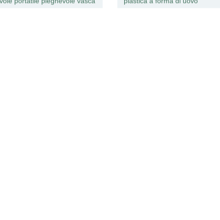
vole portatile pieghevole vasca
plastica a forma di uovo
no in plastica Vasca da bagno
all&prime;ingrosso
onati pieghevole autoportante