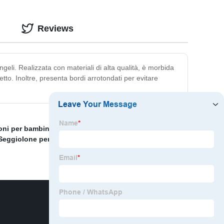
Reviews
eli. Realizzata con materiali di alta qualità, è morbida
etto. Inoltre, presenta bordi arrotondati per evitare
oni per bambini
,
Vasca da bagno vasca da bagno per
Seggiolone per l'alimentazione del bambino
,
Vasca da