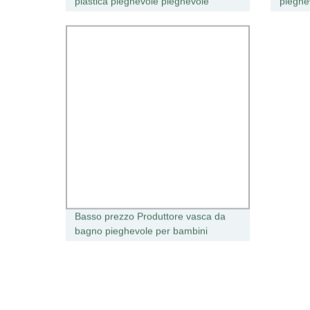
plastica pieghevole pieghevole
pieghe
pieghevole pieghevole pieghevole
da bag
pieghevole pieghevole pieghevole
per ne
per bambini
Basso prezzo Produttore vasca da
bagno pieghevole per bambini
pieghevole portatile Vasca da bagno
per neonati pieghevole in plastica per
bambini