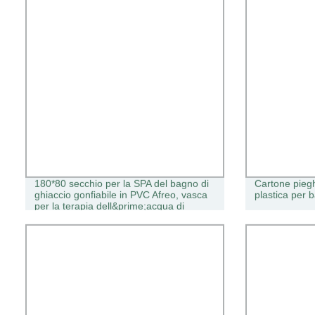
180*80 secchio per la SPA del bagno di
Cartone piegh
ghiaccio gonfiabile in PVC Afreo, vasca
plastica per 
per la terapia dell&prime;acqua di
raffreddamento dell&prime;atleta
pieghevole, Sauna vasca da bagno di
ghiaccio, vasca per il Chiller Cinese,
secchio per l&prime;acqua di ghiaccio,
piscina fredda