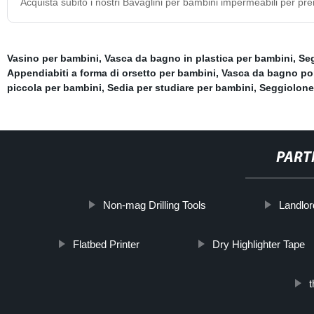
Acquista subito i nostri Bavaglini per bambini impermeabili per pr
Vasino per bambini
,
Vasca da bagno in plastica per bambini
,
Seg
Appendiabiti a forma di orsetto per bambini
,
Vasca da bagno por
piccola per bambini
,
Sedia per studiare per bambini
,
Seggiolone
PART
Non-mag Drilling Tools
Landlor
Flatbed Printer
Dry Highlighter Tape
t