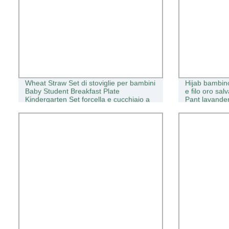
Wheat Straw Set di stoviglie per bambini
Hijab bambino
Baby Student Breakfast Plate
e filo oro sa
Kindergarten Set forcella e cucchiaio a
Pant lavander
piastra divisa
acrilico vellut
legno Hanger