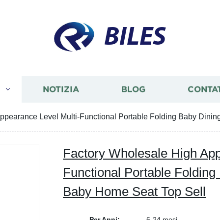
BILES
I
NOTIZIA
BLOG
CONTA
ppearance Level Multi-Functional Portable Folding Baby Dini
Factory Wholesale High App
Functional Portable Folding
Baby Home Seat Top Sell
Per Anni:
6-24 mesi