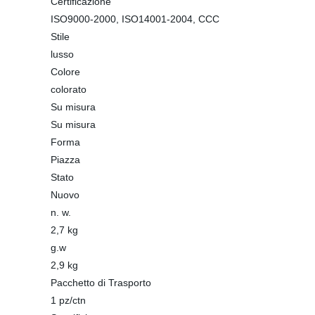
Certificazione
ISO9000-2000, ISO14001-2004, CCC
Stile
lusso
Colore
colorato
Su misura
Su misura
Forma
Piazza
Stato
Nuovo
n. w.
2,7 kg
g.w
2,9 kg
Pacchetto di Trasporto
1 pz/ctn