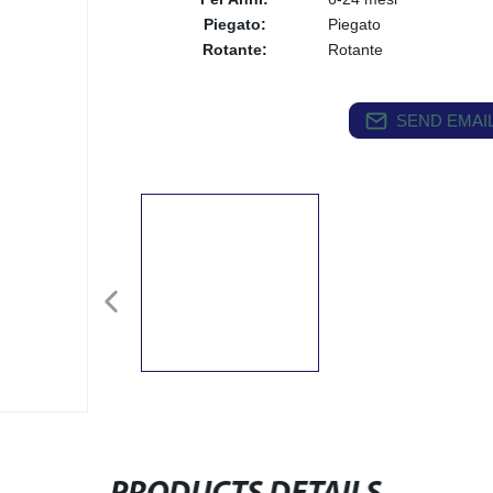
Piegato:
Piegato
Rotante:
Rotante
SEND EMAIL