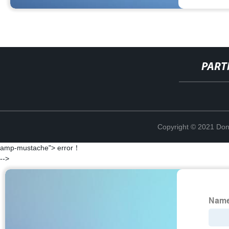
PART
Copyright © 2021 Don
amp-mustache"> error！
-->