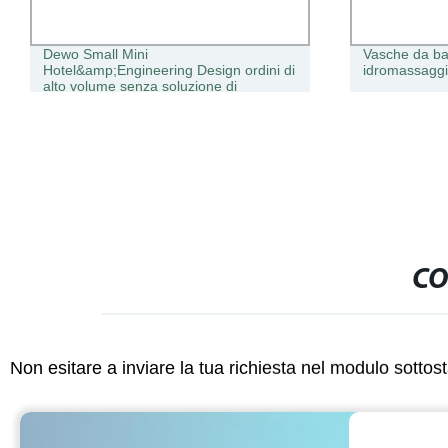
Dewo Small Mini
Vasche da ba
Hotel&amp;Engineering Design ordini di
idromassaggi,
alto volume senza soluzione di
continuità Vasca da bagno per bambini
(CC500 1,2 m)
CO
Non esitare a inviare la tua richiesta nel modulo sotto