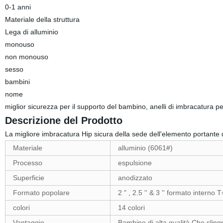
0-1 anni
Materiale della struttura
Lega di alluminio
monouso
non monouso
sesso
bambini
nome
miglior sicurezza per il supporto del bambino, anelli di imbracatura pe
Descrizione del Prodotto
La migliore imbracatura Hip sicura della sede dell'elemento portante 
Materiale
alluminio (6061#)
Processo
espulsione
Superficie
anodizzato
Formato popolare
2 " , 2.5 '' & 3 '' formato interno T
colori
14 colori
Vantaggio
Bambino di alta qualità Che sling