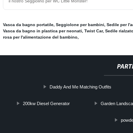
il nostro Seggiolino per WC Little Monster!
Vasca da bagno portatile
,
Seggiolone per bambini
,
Sedile per l'
Vasca da bagno in plastica per neonati
,
Twist Car
,
Sedile rialzat
rosa per l'alimentazione del bambino
,
PART
Daddy And Me Matching Outfits
200kw Diesel Generator
Garden Landsc
powder