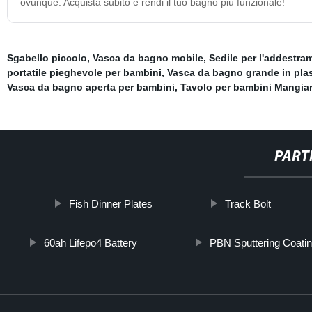
ovunque. Acquista subito e rendi il tuo bagno più funzionale!
Sgabello piccolo
,
Vasca da bagno mobile
,
Sedile per l'addestra
portatile pieghevole per bambini
,
Vasca da bagno grande in plas
Vasca da bagno aperta per bambini
,
Tavolo per bambini Mangia
PART
Fish Dinner Plates
Track Bolt
60ah Lifepo4 Battery
PBN Sputtering Coati