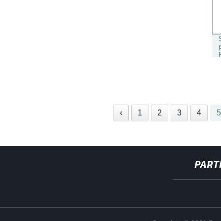
‹
1
2
3
4
PART