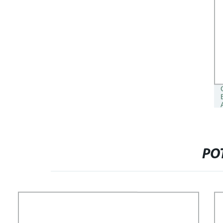
BAMBINI SWING AUTO DA
FABBRICA XINGTAI KS-09
PO