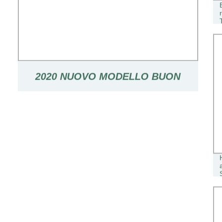
2020 NUOVO MODELLO BUON
PREZZO BABY TWIST AUTO /
BAMBINI WIGGLE AUTO PER
BAMBINI / GIRO IN KID A BUON
MERCATO SU GIOCATTOLI