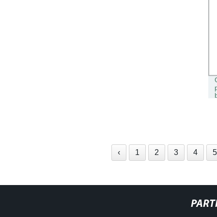
‹
1
2
3
4
PART