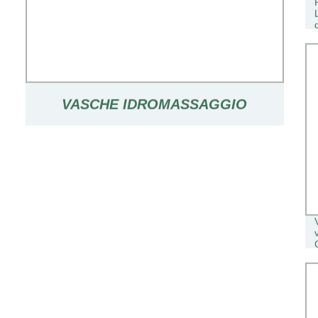
VASCHE IDROMASSAGGIO
ALL′APERTO VASCA
IDROMASSAGGIO PORTATILE
GONFIABILE (5A10)