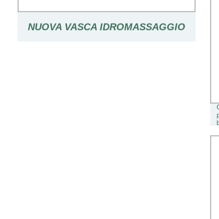
NUOVA VASCA IDROMASSAGGIO
ALL′APERTO CON GETTO A
SOFFIETTO PER LA VASCA
IDROMASSAGGIO PORTATILE
ADULTO