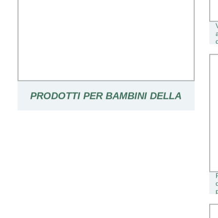
PRODOTTI PER BAMBINI DELLA
VASCA DA BAGNO DEL BAMBINO
PER IL BAMBINO PICCOLO ALTA
QUALITÀ VASCA DA BAGNO
PIEGHEVOLE IN PP+TPE