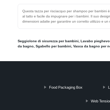
Questa tazza per risciacquo per shampoo per bambini è st
al tatto e facile da impugnare per i bambini. Il suo desi
dimensioni adatte per garantire un corretto utilizzo e un
Seggiolone di sicurezza per bambini
,
Lavabo pieghevo
da bagno
,
Sgabello per bambini
,
Vasca da bagno per n
Food Packaging Box
L
Web Tension