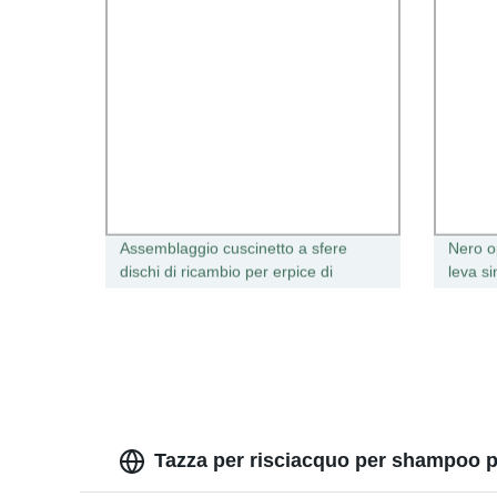
Assemblaggio cuscinetto a sfere
Nero o
dischi di ricambio per erpice di
leva si
ricambi per applicazioni agricole
Bagno 
Cuscinetto
lavand
idroma
estraz
Tazza per risciacquo per shampoo pe