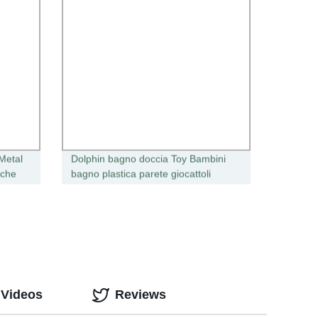
 Metal
Dolphin bagno doccia Toy Bambini
 che
bagno plastica parete giocattoli
rotanti Materiale sicuro giocattolo da
bagno nuovo per bambini da doccia
carino
 Videos
Reviews