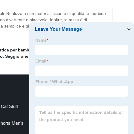
. Realizzata con materiali sicuri e di qualità, è morbida
o divertente e piacevole. Inoltre, la tazza è di
za semplice e gioiosa!
stica per bambini
,
Vasca da bagno portatile con retina
no
,
Seggiolone da viaggio per l'allattamento
,
Cat Stuff
Roll Up Door
horts Men's