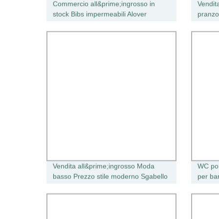
Commercio all&prime;ingrosso in
Vendita
stock Bibs impermeabili Alover
pranzo
stampato morbido neonato Bibs
con fre
Cestin
Vendita all&prime;ingrosso Moda
WC port
basso Prezzo stile moderno Sgabello
per ba
impilabile plastica polipropilene
Sgabello per bambini