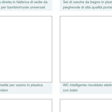
 diretta in fabbrica di sedie da
Set di vasche da bagno in plas
 per bambini/ruote universali
pieghevole di alta qualità portat
ni/con portaoggetti
digitale Vasca da bagno
i/Baby Dining Chairs pieghevoli
atile per vasino in plastica
WC intelligente riscaldato elett
mbini
con bidet