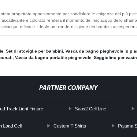
ata progettata appositamente per soddisfare le esigenze dei più piccoli
gn accattivante e colorato renderà il momento del risciacquo dello shampo
 risciacquo efficace. Ideale per rendere l'igiene dei bambini un'esperien
le
,
Set di stoviglie per bambini
,
Vasca da bagno pieghevole in pla
eonati
,
Vasca da bagno portatile pieghevole
,
Seggiolino per vasi
PARTNER COMPANY
ed Track Light Fixture
Saos2 Cell Line
 Load Cell
Custom T Shirts
Pajama S