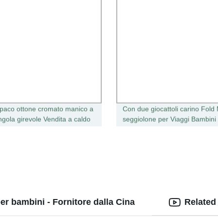
paco ottone cromato manico a
Con due giocattoli carino Fold
ngola girevole Vendita a caldo
seggiolone per Viaggi Bambini
doccia vasca cucina Lavare
nutrano
ino Lavare vasca vasca
ssaggio Rubinetto con
ione verso il basso
r bambini - Fornitore dalla Cina
Related