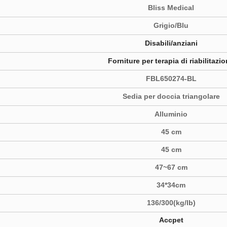
Bliss Medical
Grigio/Blu
Disabili/anziani
Forniture per terapia di riabilitazi
FBL650274-BL
Sedia per doccia triangolare
Alluminio
45 cm
45 cm
47~67 cm
34*34cm
136/300(kg/lb)
Accpet