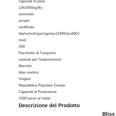
capacità di peso
136/300(kg/lb)
oem/odm
accpet
certificato
fda/ce/mdr/gsv/sgs/iso13485/iso9001
mod
200
Pacchetto di Trasporto
cartone per l′esportazione
Marchio
bliss medico
Origine
Repubblica Popolare Cinese
Capacità di Produzione
1000 pezzi al mese
Descrizione del Prodotto
Bliss