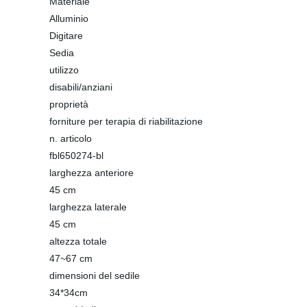
Materiale
Alluminio
Digitare
Sedia
utilizzo
disabili/anziani
proprietà
forniture per terapia di riabilitazione
n. articolo
fbl650274-bl
larghezza anteriore
45 cm
larghezza laterale
45 cm
altezza totale
47~67 cm
dimensioni del sedile
34*34cm