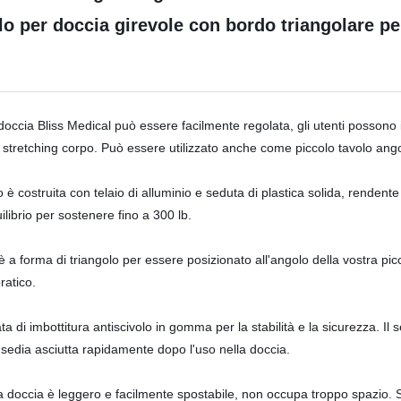
o per doccia girevole con bordo triangolare pe
doccia Bliss Medical può essere facilmente regolata, gli utenti possono i
stretching corpo. Può essere utilizzato anche come piccolo tavolo ango
o è costruita con telaio di alluminio e seduta di plastica solida, rendent
uilibrio per sostenere fino a 300 lb.
è a forma di triangolo per essere posizionato all'angolo della vostra p
ratico.
a di imbottitura antiscivolo in gomma per la stabilità e la sicurezza. Il
a sedia asciutta rapidamente dopo l'uso nella doccia.
la doccia è leggero e facilmente spostabile, non occupa troppo spazio. 